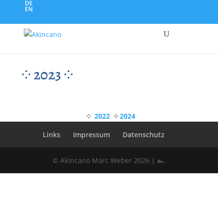
DE
EN
༶ 2023 ༶
༶
2022
༶
2024
Links
Impressum
Datenschutz
© Akincano Marc Weber 2026 | ๛