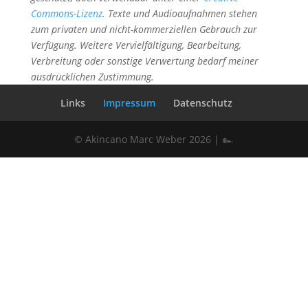
Commons-Lizenz
. Texte und Audioaufnahmen stehen
zum privaten und nicht-kommerziellen Gebrauch zur
Verfügung. Weitere Vervielfältigung, Bearbeitung,
Verbreitung oder sonstige Verwertung bedarf meiner
ausdrücklichen Zustimmung.
Links
Impressum
Datenschutz
© Akincano Marc Weber 2026 | ๛