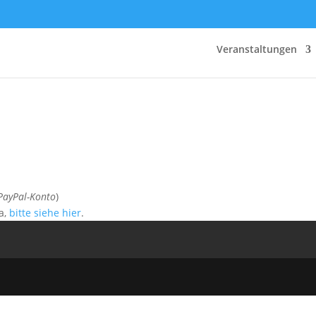
Veranstaltungen
PayPal-Konto
)
a,
bitte siehe hier
.