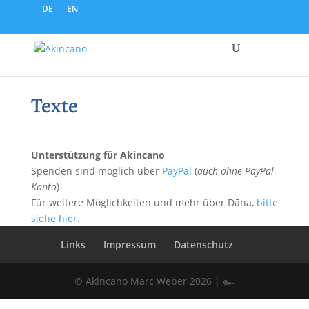
DE
EN
Texte
Unterstützung für Akincano
Spenden sind möglich über
PayPal
(
auch ohne PayPal-
Konto
)
Für weitere Möglichkeiten und mehr über Dāna,
bitte
siehe hier
.
Links
Impressum
Datenschutz
© Akincano Marc Weber 2026 | ๛